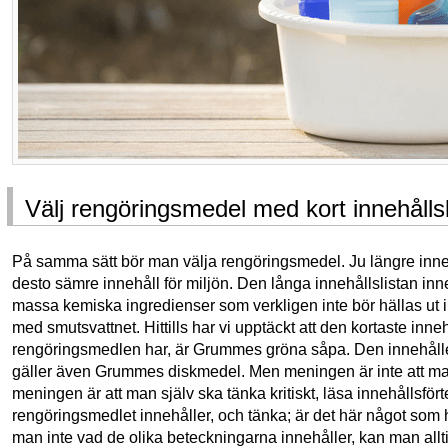
Välj rengöringsmedel med kort innehållsl
På samma sätt bör man välja rengöringsmedel. Ju längre inne
desto sämre innehåll för miljön. Den långa innehållslistan inne
massa kemiska ingredienser som verkligen inte bör hällas ut i
med smutsvattnet. Hittills har vi upptäckt att den kortaste inne
rengöringsmedlen har, är Grummes gröna såpa. Den innehålle
gäller även Grummes diskmedel. Men meningen är inte att man 
meningen är att man själv ska tänka kritiskt, läsa innehållsfö
rengöringsmedlet innehåller, och tänka; är det här något som 
man inte vad de olika beteckningarna innehåller, kan man allt