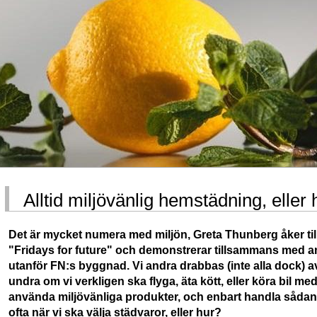
Alltid miljövänlig hemstädning, eller 
Det är mycket numera med miljön, Greta Thunberg åker till
"Fridays for future" och demonstrerar tillsammans med
utanför FN:s byggnad. Vi andra drabbas (inte alla dock) a
undra om vi verkligen ska flyga, äta kött, eller köra bil me
använda miljövänliga produkter, och enbart handla sådana 
ofta när vi ska välja städvaror, eller hur?