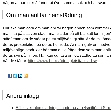
någon annan också funderat över samma sak och har svaret på
Om man anlitar hemstädning
Hur ska man göra om man anlitar någon annan som kommer 
man lita på att även städfirman städar på ett bra sätt för miljön?
städfirman om de städar på ett miljövänligt sätt. Är de miljöm
deras presentation på deras hemsida. Är man själv en medvete
miljövänliga produkter bör man alltid fråga dem som man anli
deras syn på miljön. Här kan du läsa om ett städbolag som an
när de städar:
https://www.hemstädningkristianstad.se
.
Andra inlägg
Effektiv kontorsstädning i moderna arbetsmiljöer i Sto