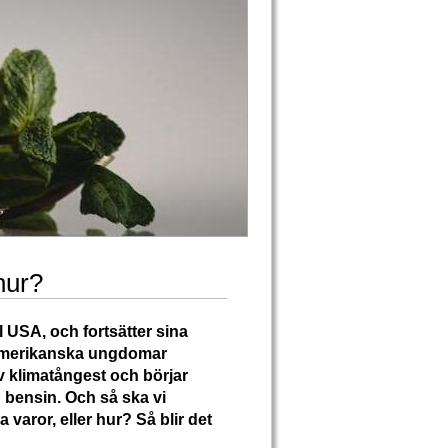
hur?
 USA, och fortsätter sina
 amerikanska ungdomar
v klimatångest och börjar
d bensin. Och så ska vi
varor, eller hur? Så blir det