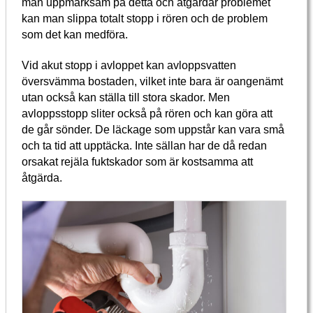
man uppmärksam på detta och åtgärdar problemet
kan man slippa totalt stopp i rören och de problem
som det kan medföra.
Vid akut stopp i avloppet kan avloppsvatten
översvämma bostaden, vilket inte bara är oangenämt
utan också kan ställa till stora skador. Men
avloppsstopp sliter också på rören och kan göra att
de går sönder. De läckage som uppstår kan vara små
och ta tid att upptäcka. Inte sällan har de då redan
orsakat rejäla fuktskador som är kostsamma att
åtgärda.