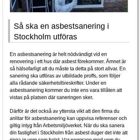
Så ska en asbestsanering i
Stockholm utföras
En asbestsanering är helt nödvändigt vid en
renovering i ett hus där asbest förekommer. Ämnet är
så hälsofarligt att du måste ta detta på stort allvar. En
sanering ska utföras av utbildade proffs, som följer
alla rådande säkerhetsföreskrifter. Under en
asbestsanering kommer du inte ens vara tillåten att
vistas på platsen där saneringen sker.
Därför är det också av yttersta vikt att den firma du
anlitar för asbestsanering kan uppvisa referenser och
giltig intyg från Arbetsmiljöverket. När du ska sanera
din fastighet i Stockholm från asbest duger det inte att
ringa in vem som helst. Var noggrann med vem du