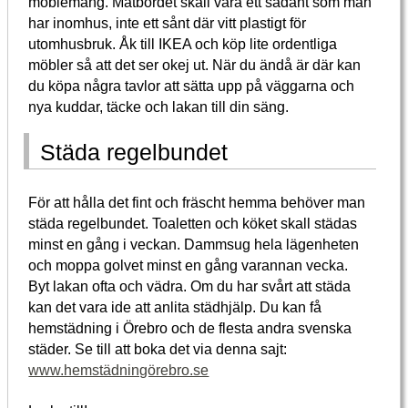
möblemang. Matbordet skall vara ett sådant som man
har inomhus, inte ett sånt där vitt plastigt för
utomhusbruk. Åk till IKEA och köp lite ordentliga
möbler så att det ser okej ut. När du ändå är där kan
du köpa några tavlor att sätta upp på väggarna och
nya kuddar, täcke och lakan till din säng.
Städa regelbundet
För att hålla det fint och fräscht hemma behöver man
städa regelbundet. Toaletten och köket skall städas
minst en gång i veckan. Dammsug hela lägenheten
och moppa golvet minst en gång varannan vecka.
Byt lakan ofta och vädra. Om du har svårt att städa
kan det vara ide att anlita städhjälp. Du kan få
hemstädning i Örebro och de flesta andra svenska
städer. Se till att boka det via denna sajt:
www.hemstädningörebro.se