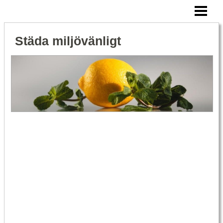
HEM
MILJÖVÄNLIG STÄDNING
Städa miljövänligt
BIKARBONAT RENGÖRING
ÄTTIKA RENGÖRING
BLOGG