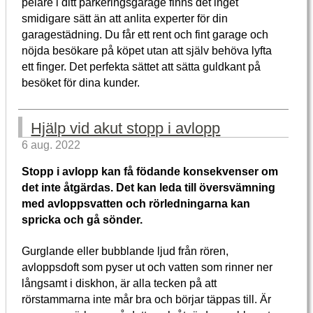
pelare i ditt parkeringsgarage finns det inget
smidigare sätt än att anlita experter för din
garagestädning. Du får ett rent och fint garage och
nöjda besökare på köpet utan att själv behöva lyfta
ett finger. Det perfekta sättet att sätta guldkant på
besöket för dina kunder.
Hjälp vid akut stopp i avlopp
6 aug. 2022
Stopp i avlopp kan få födande konsekvenser om
det inte åtgärdas. Det kan leda till översvämning
med avloppsvatten och rörledningarna kan
spricka och gå sönder.
Gurglande eller bubblande ljud från rören,
avloppsdoft som pyser ut och vatten som rinner ner
långsamt i diskhon, är alla tecken på att
rörstammarna inte mår bra och börjar täppas till. Är