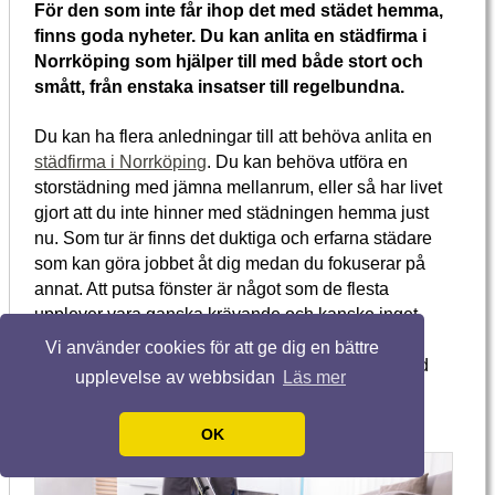
För den som inte får ihop det med städet hemma,
finns goda nyheter. Du kan anlita en städfirma i
Norrköping som hjälper till med både stort och
smått, från enstaka insatser till regelbundna.
Du kan ha flera anledningar till att behöva anlita en
städfirma i Norrköping
. Du kan behöva utföra en
storstädning med jämna mellanrum, eller så har livet
gjort att du inte hinner med städningen hemma just
nu. Som tur är finns det duktiga och erfarna städare
som kan göra jobbet åt dig medan du fokuserar på
annat. Att putsa fönster är något som de flesta
upplever vara ganska krävande och kanske inget
man hoppar jämfota av glädje för att göra. En
Vi använder cookies för att ge dig en bättre
mångsidig städfirma har ofta fönsterputsning bland
upplevelse av webbsidan
Läs mer
sina tjänster, så du behöver inte oroa dig för det
heller.
OK