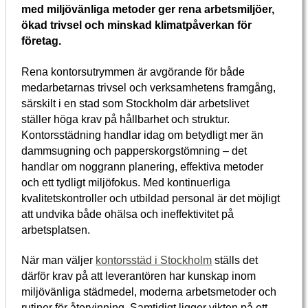
med miljövänliga metoder ger rena arbetsmiljöer,
ökad trivsel och minskad klimatpåverkan för
företag.
Rena kontorsutrymmen är avgörande för både
medarbetarnas trivsel och verksamhetens framgång,
särskilt i en stad som Stockholm där arbetslivet
ställer höga krav på hållbarhet och struktur.
Kontorsstädning handlar idag om betydligt mer än
dammsugning och papperskorgstömning – det
handlar om noggrann planering, effektiva metoder
och ett tydligt miljöfokus. Med kontinuerliga
kvalitetskontroller och utbildad personal är det möjligt
att undvika både ohälsa och ineffektivitet på
arbetsplatsen.
När man väljer
kontorsstäd i Stockholm
ställs det
därför krav på att leverantören har kunskap inom
miljövänliga städmedel, moderna arbetsmetoder och
rutiner för återvinning. Samtidigt ligger vikten på ett