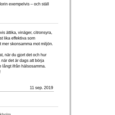
lorin exempelvis – och ställ
is ättika, vinäger, citronsyra,
st lika effektiva som
igt mer skonsamma mot miljön.
at, när du gjort det och hur
 när det är dags att börja
de långt ifrån hälsosamma.
!
11 sep. 2019
ckholm