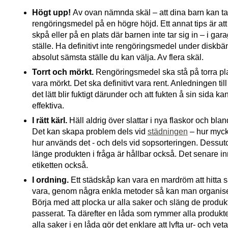
Högt upp!
Av ovan nämnda skäl – att dina barn kan ta 
rengöringsmedel på en högre höjd. Ett annat tips är att d
skpå eller på en plats där barnen inte tar sig in – i garag
ställe. Ha definitivt inte rengöringsmedel under diskbä
absolut sämsta ställe du kan välja. Av flera skäl.
Torrt och mörkt.
Rengöringsmedel ska stå på torra pla
vara mörkt. Det ska definitivt vara rent. Anledningen til
det lätt blir fuktigt därunder och att fukten å sin sida 
effektiva.
I rätt kärl.
Häll aldrig över slattar i nya flaskor och bl
Det kan skapa problem dels vid
städningen
– hur mycke
hur används det - och dels vid sopsorteringen. Dessuto
länge produkten i fråga är hållbar också. Det senare in
etiketten också.
I ordning.
Ett städskåp kan vara en mardröm att hitta s
vara, genom några enkla metoder så kan man organiser
Börja med att plocka ur alla saker och släng de produ
passerat. Ta därefter en låda som rymmer alla produkter
alla saker i en låda gör det enklare att lyfta ur- och vet