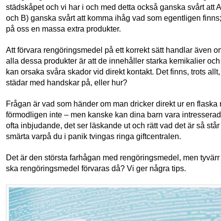
städskåpet och vi har i och med detta också ganska svårt att A
och B) ganska svårt att komma ihåg vad som egentligen finns; n
på oss en massa extra produkter.
Att förvara rengöringsmedel på ett korrekt sätt handlar även
alla dessa produkter är att de innehåller starka kemikalier och –
kan orsaka svåra skador vid direkt kontakt. Det finns, trots allt, 
städar med handskar på, eller hur?
Frågan är vad som händer om man dricker direkt ur en flaska
förmodligen inte – men kanske kan dina barn vara intresserade
ofta inbjudande, det ser läskande ut och rätt vad det är så står 
smärta varpå du i panik tvingas ringa giftcentralen.
Det är den största farhågan med rengöringsmedel, men tyvärr 
ska rengöringsmedel förvaras då? Vi ger några tips.