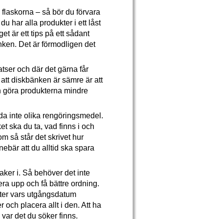
flaskorna – så bör du förvara
u har alla produkter i ett låst
et är ett tips på ett sådant
nken. Det är förmodligen det
tser och där det gärna får
l att diskbänken är sämre är att
kan göra produkterna mindre
anda inte olika rengöringsmedel.
t ska du ta, vad finns i och
m så står det skrivet hur
nebär att du alltid ska spara
aker i. Så behöver det inte
a upp och få bättre ordning.
kter vars utgångsdatum
 och placera allt i den. Att ha
a var det du söker finns.