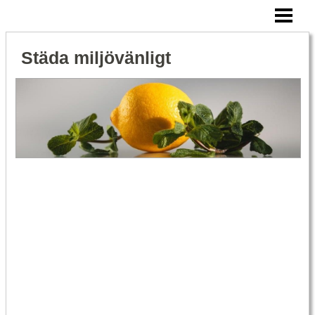
HEM
MILJÖVÄNLIG STÄDNING
Städa miljövänligt
BIKARBONAT RENGÖRING
ÄTTIKA RENGÖRING
BLOGG